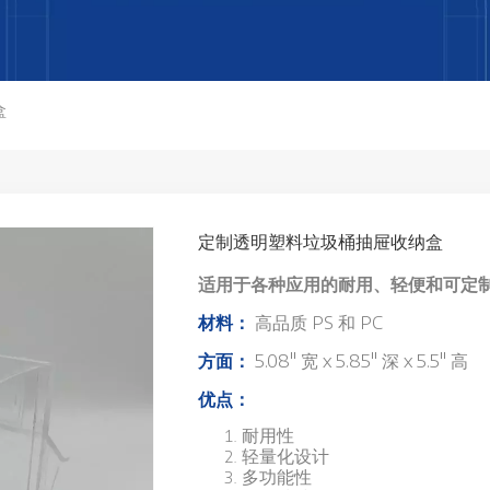
盒
定制透明塑料垃圾桶抽屉收纳盒
适用于各种应用的耐用、轻便和可定
材料：
高品质 PS 和 PC
方面：
5.08" 宽 x 5.85" 深 x 5.5" 高
优点：
耐用性
轻量化设计
多功能性