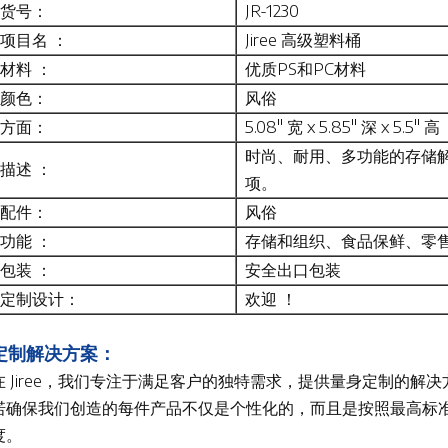
货号：
JR-1230
项目名 ：
Jiree 高级塑料桶
材料 ：
优质PS和PC材料
颜色：
风俗
方面：
5.08" 宽 x 5.85" 深 x 5.5" 高
时尚、耐用、多功能的存储
描述 ：
项。
配件：
风俗
功能 ：
存储和组织、食品保鲜、零
包装 ：
安全出口包装
定制设计：
欢迎 ！
定制解决方案：
在 Jiree，我们专注于满足客户的独特需求，提供量身定制的
诺确保我们创造的每件产品不仅是个性化的，而且是按照最高标
度。