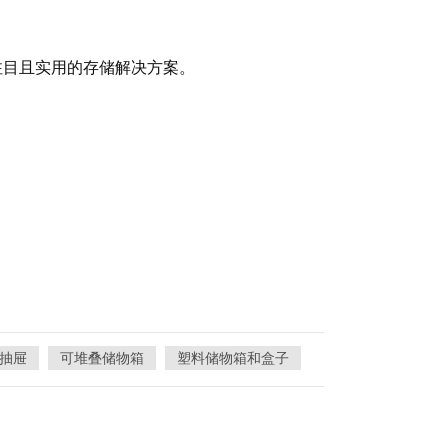
人注目且实用的存储解决方案。
抽屉
可堆叠储物箱
塑料储物箱和盒子