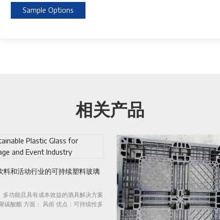
Sample Options
相关产品
定制塑料挂钩展
用于板条墙、珠宝和配件展示
材料： 优质GPPS 方面：
案
尺寸，接受模具开发的定
多
无气泡经久耐用简约而实