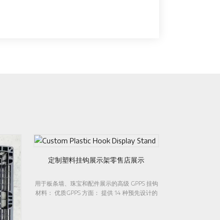
示架零售店展示
的高级 GPPS 挂钩
 提供 14 种预先设计的
优雅
制订单优点：透明度高
材料
用的设计多功能满足多
寸，