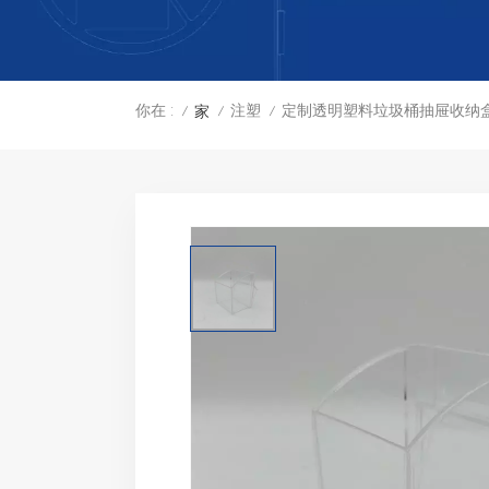
你在 :
注塑
定制透明塑料垃圾桶抽屉收纳
家
/
/
/