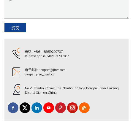
提交
电话 :
+86 -18959297707
Whatsapp :
+8618959297707
电子邮件 :
export@jiree.com
Skype :
jiree_plastic3
No.71 Zhaihou Commune Zhaihou Village Dongfu Town Haicang
District Xiamen,China