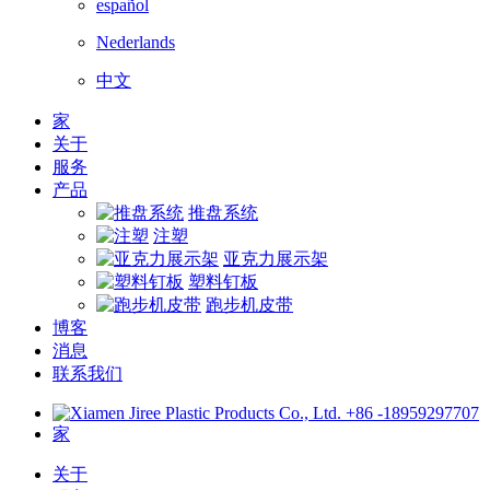
español
Nederlands
中文
家
关于
服务
产品
推盘系统
注塑
亚克力展示架
塑料钉板
跑步机皮带
博客
消息
联系我们
+86 -18959297707
家
关于