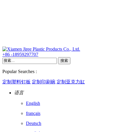
+86 -18959297707
Popular Searches :
定制塑料钉板
定制印刷碗
定制亚克力缸
语言
English
français
Deutsch