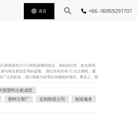
+86 -18959297707
语言
们新购置的2800吨机器顺利抵达。该机的问世，标志着我
勾勒出更加宏伟的蓝图。 我们车间共有 65 台注塑机，重
。凭借如此广泛的机器，我们有能力处理任何规模的项目。事实上，我
的尺寸。因此，无论您的项目有多大或多复杂，您都可以相信我们
里，我们将继续坚定不移地努力为客户提供优质、先进的产品
中国塑料注射成型
我公司的未来照亮一盏灿烂的希望灯塔。
塑料注塑厂
定制制造公司
制造服务