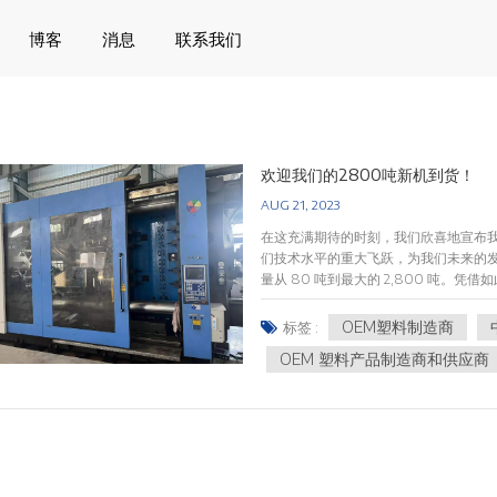
博客
消息
联系我们
欢迎我们的2800吨新机到货！
AUG 21, 2023
在这充满期待的时刻，我们欣喜地宣布我
们技术水平的重大飞跃，为我们未来的发展
量从 80 吨到最大的 2,800 吨
们最大的机器可以处理长达 2.4 米
拥有适合该工作的机器。在未来的日子
OEM塑料制造商
标签 :
和服务。愿这台全新的2800吨机器为
OEM 塑料产品制造商和供应商