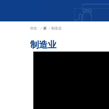
你在 :
制造业
家
/
/
制造业