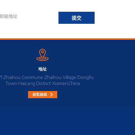
提交
地址
71 Zhaihou Commune Zhaihou Village Dongfu
Town Haicang District Xiamen,China
获取路线