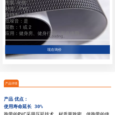
图案: 轮胎
材质：PVC
防静电：是
低噪音：是
层数：1 或 2
应用：健身房、健身行业、家庭使用
Loading...
现在询价
产品详情
产品
优点：
使用寿命延长 30%
跑带的PVC采用压延技术，材质更致密，使跑带的使