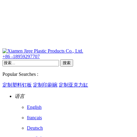
+86 -18959297707
Popular Searches :
定制塑料钉板
定制印刷碗
定制亚克力缸
语言
English
français
Deutsch