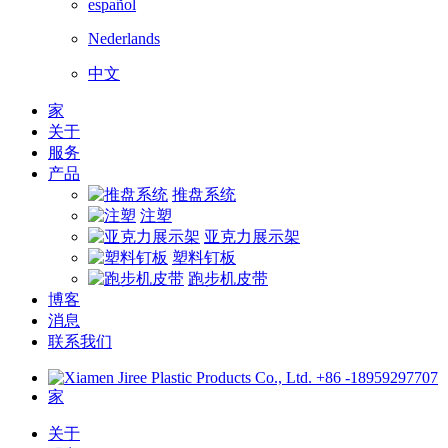
español
Nederlands
中文
家
关于
服务
产品
推盘系统
注塑
亚克力展示架
塑料钉板
跑步机皮带
博客
消息
联系我们
+86 -18959297707
家
关于