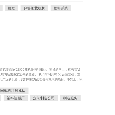
有助于确保货架库存充足，并且产品始终呈现在显示屏的前
改善购物体验和产品知名度。8. 报告和分析：销售系统提供
易找到和选择商品。 有不同类型的推送系统可供选择，但它
推盘
弹簧加载机构
推杆系统
踪关键绩效指标（KPI）、评估其策略的成功并做出数据驱动
加温和的压力。当顾客从货架上取出商品时，该商品后面的推
通过这些系统与供应商和供应商协作，以管理订单、交货和供应
向前移动。 推送器系统为零售商和客户提供了多种好处。对
售系统通常与其他零售软件解决方案集成，例如销售点（POS）
力、井然有序的陈列，并减少手动补货的需要，从而提高运营
子商务平台，以创建统一的零售生态系统。总体而言，零售营
到货架后面，从而减少缺货情况被忽视的可能性。 对于顾客
应、最终增强客户购物体验、同时实现利润最大化的关键工
终可用且可见，从而更容易找到和选择商品。推送系统的面向
条件和消费者偏好，使其成为现代零售管理的重要组成部分。
展示来增强整体购物体验。 推手常见于各种零售环境中，包
的环境。推杆的具体类型和设计可能会有所不同，具体取决于
和形状以及与特定零售环境和销售要求相关的其他因素。
们新购置的2800吨机器顺利抵达。该机的问世，标志着我
勾勒出更加宏伟的蓝图。 我们车间共有 65 台注塑机，重
。凭借如此广泛的机器，我们有能力处理任何规模的项目。事实上，我
的尺寸。因此，无论您的项目有多大或多复杂，您都可以相信我们
里，我们将继续坚定不移地努力为客户提供优质、先进的产品
中国塑料注射成型
我公司的未来照亮一盏灿烂的希望灯塔。
塑料注塑厂
定制制造公司
制造服务