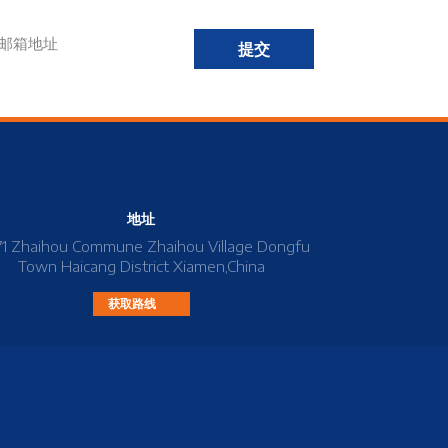
提交
地址
71 Zhaihou Commune Zhaihou Village Dongfu
Town Haicang District Xiamen,China
获取路线