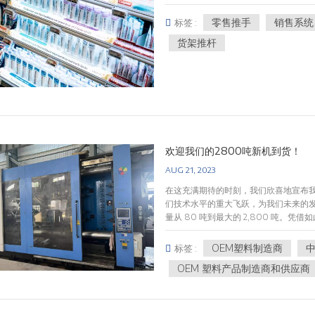
向前推动以取代顾客已拿走的商品。这
工具来优化实体店展示的布局。这有助于
面，从而提高视觉吸引力，并使顾客更容
零售推手
销售系统
详细的报告和分析功能，使零售商能够跟
标签 :
们通常由弹簧加载机构组成，对产品施
的决策。9. 供应商协作：零售商可以
货架推杆
动器就会释放，导致队列中的下一个产品
商绩效。10. 与其他系统集成：零售销
于零售商来说，它们有助于保持有吸引
系统、客户关系管理（CRM）软件和电
效率。推杆还有助于防止产品被隐藏或推
销系统是零售商简化运营、优化产品供
而言，推货员可确保产品在货架前面始
具。它帮助零售商适应不断变化的市场
自身的特性还通过创建整洁且维护良好的
括超市、便利店、药店和其他产品驱动
所使用的货架系统、所展示产品的尺寸
欢迎我们的2800吨新机到货！
AUG 21, 2023
在这充满期待的时刻，我们欣喜地宣布我
们技术水平的重大飞跃，为我们未来的发展
量从 80 吨到最大的 2,800 吨
们最大的机器可以处理长达 2.4 米
拥有适合该工作的机器。在未来的日子
OEM塑料制造商
标签 :
和服务。愿这台全新的2800吨机器为
OEM 塑料产品制造商和供应商