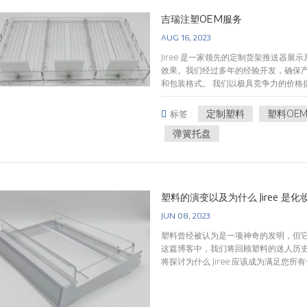
吉瑞注塑OEM服务
AUG 16, 2023
Jiree 是一家领先的定制货架推送器
效果。我们经过多年的经验开发，确保
和包装格式。 我们以极具竞争力的价格
求，我们都可以帮助设计定制的推盘系
统、旋转货架展示、货架分隔托盘、推
定制塑料
塑料OE
标签 :
架、钉板墙、台面支架、价格标签等。 
弹簧托盘
统披萨标签钉板墙系统自动面向货架系统
系统 我们专注于设计和建造各种形状和
塑料的演变以及为什么 Jiree 是
JUN 08, 2023
塑料曾经被认为是一项神奇的发明，但
这篇博客中，我们将回顾塑料的迷人历
将探讨为什么 Jiree 应该成为满足
19 世纪中叶，当时亚历山大·帕克斯 (Alexa
着时间的推移，发明家和科学家不断进
活不可或缺的一部分，拥有从包装到建筑