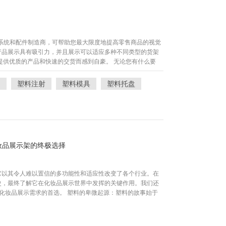
展示系统和配件制造商，可帮助您最大限度地提高零售商品的视觉
产品展示具有吸引力，并且展示可以适应多种不同类型的货架
提供优质的产品和快速的交货而感到自豪。 无论您有什么要
统，这肯定会改善您的品牌战略和销售。我们提供重力进料系
杆托盘、勺子箱、重力箱、货架灯、板墙标志架、网格墙货
M
塑料注射
塑料模具
塑料托盘
我们的产品应用：冷冻食品货架展示熟食分肉系统烟草销售系
化妆品推盘LED面板巧克力和糖果推杆装置罐头和瓶子推动
尺寸的定制推动系统。联系我们的销售团队以开始该流程！
化妆品展示架的终极选择
它以其令人难以置信的多功能性和适应性改变了各个行业。在
史，最终了解它在化妆品展示世界中发挥的关键作用。我们还
您所有化妆品展示需求的首选。 塑料的卑微起源：塑料的故事始于
nder Parkes) 开发出了第一种合成聚合物 Parkesine。随
行实验，创造出多种创新塑料材料。如今，塑料已成为现代生
等多种应用。塑料在化妆品展示中的作用： 在化妆品展示领