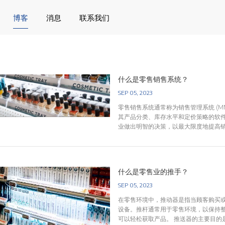
博客
消息
联系我们
什么是零售销售系统？
SEP 05, 2023
零售销售系统通常称为销售管理系统 (MM
其产品分类、库存水平和定价策略的软
业做出明智的决策，以最大限度地提高
的一些关键组件和功能：1. 分类规划
的类型和数量。它涉及选择符合客户偏好
保持最佳库存水平以满足客户需求，同
再订购点和补货策略。3.需求预测：这
什么是零售业的推手？
未来需求。准确的预测对于防止缺货和库
的定价模块为其产品设定有竞争力且有
SEP 05, 2023
手定价来调整价格。5. 分配和补货：
在零售环境中，推动器是指当顾客购买
品分配到特定的商店或配送中心。补货流
设备。推杆通常用于零售环境，以保持
零售商使用这些系统来计划和执行促销
可以轻松获取产品。 推送器的主要目的
扣，以最大限度地提高销售额并最大限度