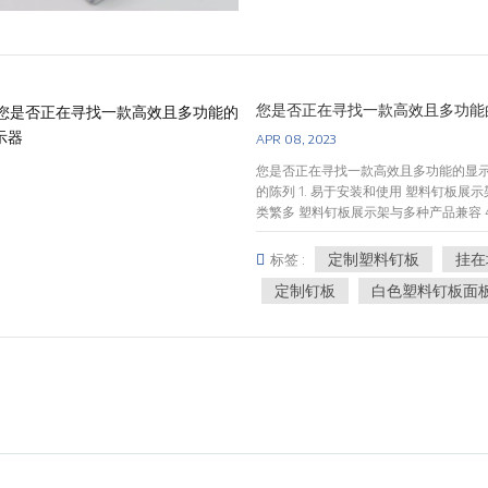
域，塑料已被证明是游戏规则的改变者
显示材料的热门选择。世界各地的零售
他们的产品。为什么选择吉瑞： 既然我
探讨为什么 Jiree 脱颖而出，成为满足您
端到端解决方案，重点是与您的愿景和品牌
您是否正在寻找一款高效且多功能
料展示架方面的丰富背景和具有成本效益
最先进的设施拥有 65 台注塑机，可满
APR 08, 2023
亚克力车间配备了最先进的机械，可确保高
您是否正在寻找一款高效且多功能的显示
经验、专业知识和全面解决方案的完美
的陈列 1. 易于安装和使用 塑料钉板展示
借我们对创新的热情和对卓越的承诺，
类繁多 塑料钉板展示架与多种产品兼容 
激烈的零售领域中脱颖而出。那么，让我
伦比的灵活性，因为面板、挂钩和其他
示的未来。
示成为库存和展示要求不断变化的商店
定制塑料钉板
挂在
标签 :
传统展示不同，塑料钉板展示可以轻松调
定制钉板
白色塑料钉板面
来说也是一种经济高效的选择。与昂贵
格适中且易于安装。此外，由于显示器
整显示器以满足不断变化的需求，而无需
于从服装店到杂货店的各种零售环境。
制以展示不同类型的商品。无论您是销
造有效且有吸引力的展示架。 7.轻巧
的设计使它们易于移动和重新配置，而
示器由塑料制成，因此具有防潮性，非常
重型塑料钉板