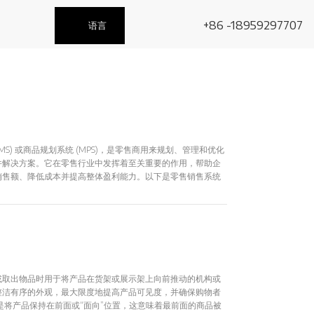
+86 -18959297707
语言
S) 或商品规划系统 (MPS)，是零售商用来规划、管理和优化
件解决方案。它在零售行业中发挥着至关重要的作用，帮助企
销售额、降低成本并提高整体盈利能力。以下是零售销售系统
：零售商使用这些系统来确定他们应该在商店或网上销售的产品
、趋势和季节性的正确产品组合。2. 库存管理：零售商需要
时最大限度地降低持有成本。销售系统有助于跟踪库存水平、
些系统使用历史销售数据、市场趋势和其他因素来预测产品的
存过剩情况至关重要。4. 定价策略：零售商使用这些系统中
利可图的价格。动态定价功能可以根据实时市场状况和竞争对
一旦确定了品种，销售系统就会根据需求、位置和其他因素将产
或取出物品时用于将产品在货架或展示架上向前推动的机构或
程可确保在产品销售时维持库存水平。6. 促销和降价管理：
整洁有序的外观，最大限度地提高产品可见度，并确保购物者
、折扣和降价策略。这包括确定何时以及如何对产品进行折
是将产品保持在前面或“面向”位置，这意味着最前面的商品被
地减少损失。7. 空间规划：一些零售销售系统采用空间规划