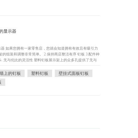
。其多样化的特性，包括耐用性、灵活性和经济性，使其成为
商都接受塑料，因为它能够以引人注目和富有创意的方式展示
们已经认识到塑料对化妆品展示行业的影响，那么让我们深入
展示需求的首选。 1. 一站式服务： Jiree 提供从设计到包装的
形象完美契合的定制。2. 20多年经验： 我们在制作定制塑
的显示器
的供应链使我们在竞争中脱颖而出。3. 内部注塑车间： 我们
足各种展示架尺寸和定制需求。4. 高级亚克力工作坊： 我们的
质量的成果和对细节的特别关注。简而言之，Jiree 提供了
器 如果您拥有一家零售店，您就会知道拥有有效且有吸引力
融合，使我们成为满足您所有化妆品展示要求的最终选择。凭
架的组装和调整非常简单。 2.保持商店整洁有序 钉板 3.配件种
我们相信我们有能力将您的愿景变为现实，使您的品牌在竞争
4. 无与伦比的灵活性 塑料钉板展示架上的众多孔提供了无与
们和Jiree一起踏上无限可能的旅程，一起重新定义化妆品展
配件可以连接到任何需要的地方。这种多功能性使塑料钉板展
的绝佳选择。与可能需要大量重新配置以适应新产品或布局的
墙上的钉板
塑料钉板
壁挂式面板钉板
整以满足您的需求。 5.成本效益 塑料钉板展示架对于零售商
板
且需要专门工具和硬件的传统显示器不同，塑料钉板显示器价
是模块化的，您可以根据需要添加或移除组件，从而允许您调
购买全新的系统。 6.多才多艺 塑料钉板展示用途广泛，可用
它们在产品种类繁多的商店中特别有用，因为它们可以轻松定
售服装、体育用品还是食品，塑料钉板展示架都可以帮助您打
耐用 塑料钉板展示架既轻便又耐用，是零售商的绝佳选择。轻巧
耐用的结构确保它们能够承受日常使用的磨损。此外，由于显
适合在可能存在水或湿度问题的区域使用。 检查我们定制的