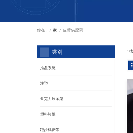
你在 :
皮带供应商
家
/
/
类别
1 
推盘系统
注塑
亚克力展示架
塑料钉板
跑步机皮带